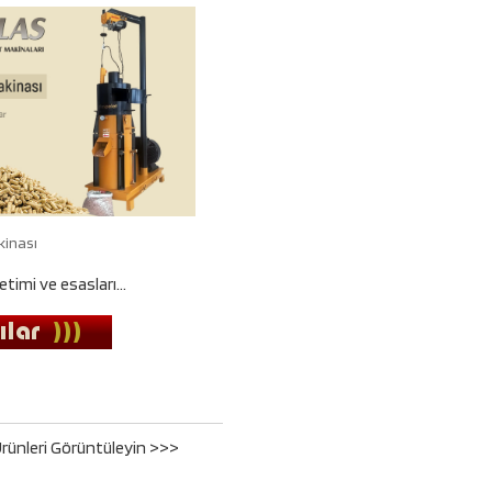
kinası
timi ve esasları...
rünleri Görüntüleyin >>>