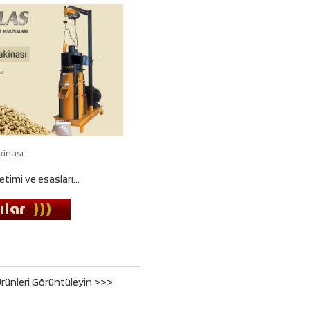
kinası
timi ve esasları...
rünleri Görüntüleyin >>>