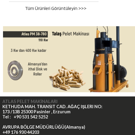
Tüm Ürünleri Görüntüleyin >>>
ATLAS PELET MAKİNALARI
KETHUDA MAH. TRANSIT CAD. AĞAÇ IŞLERI NO:
173 /13B 25300 Pasinler , Erzurum
Tel : +90 531 542 5252
AVRUPA BÖLGE MÜDÜRLÜĞÜ(Almanya)
+
49 176 930 44203